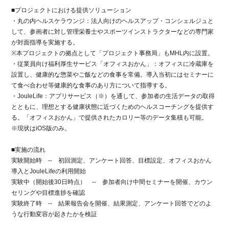
■プロジェクトにおける提供ソリューション
・丸の内ヘルスケラウンジ：法人向けのヘルスアップ・コンシェルジュと
して、参画者に対し管理栄養士やスポーツインストラクターなどの専門家
が対面指導を実施する。
※本プロジェクトの拠点として「プロジェクト事務局」もMHL内に設置。
・従業員向け福利厚生サービス「オフィスおかん」：オフィスに冷蔵庫を
設置し、健康的な惣菜やご飯などの食事を常備。導入当初にはセミナーに
て食べ合わせ等健康的な食事のあり方について指導する。
・JouleLife：アプリサービス（※）を通して、参加者の生活データの取得
とともに、理想とする健康状態に近づくためのヘルスコーチングを提供す
る。「オフィスおかん」で提供されたカロリー等のデータ集積も可能。
※現状はiOS版のみ。
■実施の流れ
実験開始時 -- 初回測定、アンケート回答、目標設定、オフィスおかん
導入とJouleLifeの利用開始
実験中（開始後30日時点） -- 参加者向け中間セミナーを開催、カウン
セリングや目標進捗を確認
実験終了時 -- 結果報告会を開催、結果測定、アンケート回答でどのよ
うな行動変容が起きたかを検証