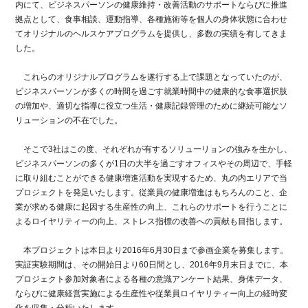
内にて、ビジネスパーソンの健康維持・改善活動のサポートならびに推進
拠点として、食事相談、運動指導、各種施術等を個人の身体状態に合わせ
てオリジナルのヘルスケアプログラムを提供し、多数の実績を有してきま
した。
これらのオリジナルプログラムを遂行する上で課題となっていたのが、
ビジネスパーソンが多くの時間を過ごす就業時間中の健康的な食事選択肢
の増加や、適切な指導に役立つ生活・健康記録管理のために継続可能なソ
リューションの不在でした。
そこで3社はこの度、それぞれが有するソリューリョンの強みを生かし、
ビジネスパーソンの多くが1日の大半を過ごすオフィスやその周辺で、手軽
に取り組むことができる健康増進活動を実現するため、丸の内エリアで当
プロジェクトを発足いたします。従業員の健康増進はもちろんのこと、企
業が求める健康に起因する生産性の向上、これらのサポートを行うことに
よるロイヤリティーの向上、ストレス指標の改善への貢献も目指します。
本プロジェクトは本日より2016年6月30日まで参画企業を募集します。
実証実験期間は、その開始日より60日間とし、2016年9月末日までに、本
プロジェクト参加対象者による各種の意識アンケート結果、身体データ、
ならびに健康経営実施による生産性や従業員ロイヤリティー向上の経時変