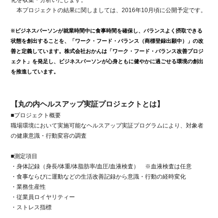
化を収集・分析いたします。
本プロジェクトの結果に関しましては、2016年10月頃に公開予定です。
※
ビジネスパーソンが就業時間中に食事時間を確保し、バランスよく摂取できる
状態を創出することを、「ワーク・フード・バランス（商標登録出願中）」の改
善と定義しています。株式会社おかんは「ワーク・フード・バランス改善プロジ
ェクト」を発足し、ビジネスパーソンが心身ともに健やかに過ごせる環境の創出
を推進しています。
【丸の内ヘルスアップ実証プロジェクトとは】
■プロジェクト概要
職場環境において実施可能なヘルスアップ実証プログラムにより、対象者
の健康意識・行動変容の調査
■測定項目
・身体記録（身長/体重/体脂肪率/血圧/血液検査） ※血液検査は任意
・食事ならびに運動などの生活改善記録から意識・行動の経時変化
・業務生産性
・従業員ロイヤリティー
・ストレス指標