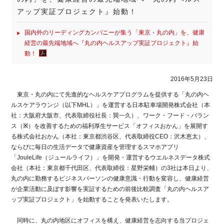
アップ実証プロジェクト』始動！
国内外のリーディングカンパニーが集う「東京・丸の内」を、健康
経営の最先端地域へ『丸の内ヘルスアップ実証プロジェクト』始
動！
2016年5月23日
東京・丸の内にて先進的なヘルスケアプログラムを提供する「丸の内ヘ
ルスケアラウンジ（以下MHL）」を運営する日本駐車場開発株式会社（本
社：大阪府大阪市、代表取締役社長：巽一久）、ワーク・フード・バラン
ス（
※
）を改善するための福利厚生サービス「オフィスおかん」を展開す
る株式会社おかん（本社：東京都渋谷区、代表取締役CEO：沢木恵太）、
ならびに毎日の生活データで健康資産を管理するスマホアプリ
「JouleLife（ジュールライフ）」を開発・運営するウエルネスデータ株式
会社（本社：東京都千代田区、代表取締役：星野栄輔）の3社は本日より、
丸の内に勤務するビジネスパーソンの健康意識・行動を変容し、健康経営
が企業活動に及ぼす影響を実証するための前後比較調査「丸の内ヘルスア
ップ実証プロジェクト」を始動することを発表いたします。
同時に、丸の内地区にオフィスを構え、健康経営を志向する当プロジェ