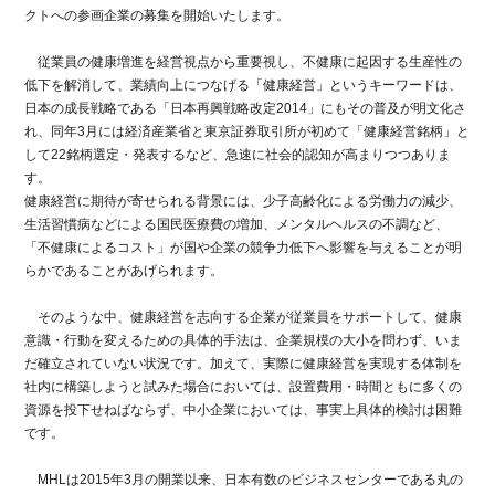
クトへの参画企業の募集を開始いたします。
従業員の健康増進を経営視点から重要視し、不健康に起因する生産性の
低下を解消して、業績向上につなげる「健康経営」というキーワードは、
日本の成長戦略である「日本再興戦略改定2014」にもその普及が明文化さ
れ、同年3月には経済産業省と東京証券取引所が初めて「健康経営銘柄」と
して22銘柄選定・発表するなど、急速に社会的認知が高まりつつありま
す。
健康経営に期待が寄せられる背景には、少子高齢化による労働力の減少、
生活習慣病などによる国民医療費の増加、メンタルヘルスの不調など、
「不健康によるコスト」が国や企業の競争力低下へ影響を与えることが明
らかであることがあげられます。
そのような中、健康経営を志向する企業が従業員をサポートして、健康
意識・行動を変えるための具体的手法は、企業規模の大小を問わず、いま
だ確立されていない状況です。加えて、実際に健康経営を実現する体制を
社内に構築しようと試みた場合においては、設置費用・時間ともに多くの
資源を投下せねばならず、中小企業においては、事実上具体的検討は困難
です。
MHLは2015年3月の開業以来、日本有数のビジネスセンターである丸の