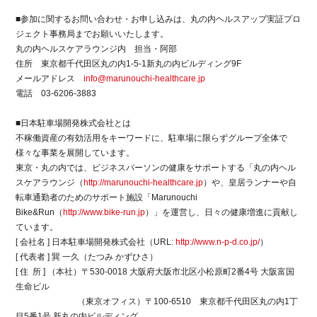
■参加に関するお問い合わせ・お申し込みは、丸の内ヘルスアップ実証プロ
ジェクト事務局までお願いいたします。
丸の内ヘルスケアラウンジ内 担当・阿部
住所 東京都千代田区丸の内1-5-1新丸の内ビルディング9F
メールアドレス
info@marunouchi-healthcare.jp
電話 03-6206-3883
■日本駐車場開発株式会社とは
不稼働資産の有効活用をキーワードに、駐車場に限らずグループ全体で
様々な事業を展開しています。
東京・丸の内では、ビジネスパーソンの健康をサポートする「丸の内ヘル
スケアラウンジ（
http://marunouchi-healthcare.jp
）や、皇居ランナーや自
転車通勤者のためのサポート施設「Marunouchi
Bike&Run（
http://www.bike-run.jp
）」を運営し、日々の健康増進に貢献し
ています。
[ 会社名 ] 日本駐車場開発株式会社（URL:
http://www.n-p-d.co.jp/
）
[ 代表者 ] 巽 一久（たつみ かずひさ）
[ 住 所 ] （本社）〒530-0018 大阪府大阪市北区小松原町2番4号 大阪富国
生命ビル
（東京オフィス）〒100-6510 東京都千代田区丸の内1丁
目5番1号 新丸の内ビルディング