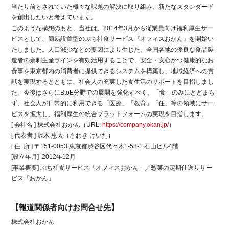
当たり前とされていた様々な課題の解決に取り組み、新たなスタンダード
を創出したいと考えています。
このような構想のもと、当社は、2014年3月から従業員向け福利厚生サー
ビスとして、簡易設置型のぷち社食サービス『オフィスおかん』を開始い
たしました。人口減少などの要因により生じた、全国各地の優良な食品製
造者の余剰生産ラインを有効活用することで、安全・安心かつ健康的なお
食事を東京都内の消費者に提供できるシステムを構築し、地域経済への貢
献を実現するとともに、社会人の充実した食生活のサポートを目指しまし
た。今後はさらにBtoE分野での展開を強化すべく、「食」のみにとどまら
ず、社会人が日常的に利用できる「医療」「教育」「住」等の領域にサー
ビスを拡大し、福利厚生の統合プラットフォームの実現を目指します。
[ 会社名 ] 株式会社おかん（URL:
https://company.okan.jp/
）
[ 代表者 ] 沢木 恵太（さわき けいた）
[ 住 所 ] 〒151-0053 東京都渋谷区代々木1-58-1 石山ビル4階
[設立年月] 2012年12月
[事業概要] ぷち社食サービス「オフィスおかん」／惣菜の定期仕送りサー
ビス「おかん」
【報道関係者向けお問合せ先】
株式会社おかん