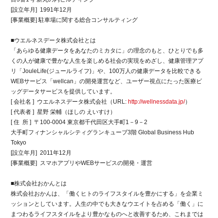
[設立年月] 1991年12月
[事業概要] 駐車場に関する総合コンサルティング
■ウエルネスデータ株式会社とは
「あらゆる健康データをあなたのミカタに」の理念のもと、ひとりでも多
くの人が健康で豊かな人生を楽しめる社会の実現をめざし、健康管理アプ
リ「JouleLife(ジュールライフ)」や、100万人の健康データを比較できる
WEBサービス「wellcan」の開発運営など、ユーザー視点にたった医療ビ
ッグデータサービスを提供しています。
[ 会社名 ] ウエルネスデータ株式会社（URL:
http://wellnessdata.jp/
）
[ 代表者 ] 星野 栄輔（ほしの えいすけ）
[ 住 所 ] 〒100-0004 東京都千代田区大手町1－9－2
大手町フィナンシャルシティグランキューブ3階 Global Business Hub
Tokyo
[設立年月] 2011年12月
[事業概要] スマホアプリやWEBサービスの開発・運営
■株式会社おかんとは
株式会社おかんは、「働くヒトのライフスタイルを豊かにする」を企業ミ
ッションとしています。人生の中でも大きなウエイトを占める「働く」に
まつわるライフスタイルをより豊かなものへと改善するため、これまでは