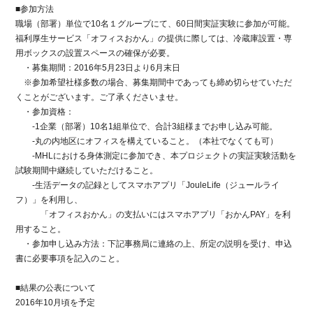
■参加方法
職場（部署）単位で10名１グループにて、60日間実証実験に参加が可能。
福利厚生サービス「オフィスおかん」の提供に際しては、冷蔵庫設置・専
用ボックスの設置スペースの確保が必要。
・募集期間：2016年5月23日より6月末日
※参加希望社様多数の場合、募集期間中であっても締め切らせていただ
くことがございます。ご了承くださいませ。
・参加資格：
-1企業（部署）10名1組単位で、合計3組様までお申し込み可能。
-丸の内地区にオフィスを構えていること。（本社でなくても可）
-MHLにおける身体測定に参加でき、本プロジェクトの実証実験活動を
試験期間中継続していただけること。
-生活データの記録としてスマホアプリ「JouleLife（ジュールライ
フ）」を利用し、
「オフィスおかん」の支払いにはスマホアプリ「おかんPAY」を利
用すること。
・参加申し込み方法：下記事務局に連絡の上、所定の説明を受け、申込
書に必要事項を記入のこと。
■結果の公表について
2016年10月頃を予定