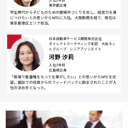
入社2年目
東京都出身
学生時代から子どものための居場所づくりを志し、経営力を身
につけたいとの思いからNPDに入社。大阪勤務を経て、現在は
東京都港区エリア担当。
日本自動車サービス開発株式会社
ダイレクトマーケティング本部 大阪ネッ
トグループ シニアアソシエイト
河野 汐莉
入社2年目
広島県出身
「現場で裁量権をもって仕事がしたい」との思いからNPDを志
望。面談での役員からのフィードバックに励まされたことが入
社の決め手となった。