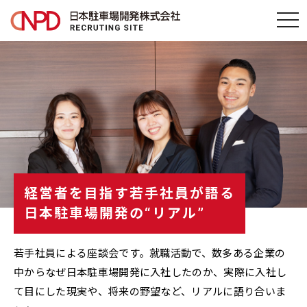
t
o
g
g
l
e
n
a
v
i
g
経営者を目指す若手社員が語る
a
日本駐車場開発の“リアル”
t
i
o
若手社員による座談会です。
就職活動で、数多ある企業の
n
中からなぜ日本駐車場開発に入社したのか、実際に入社し
て目にした現実や、将来の野望など、リアルに語り合いま