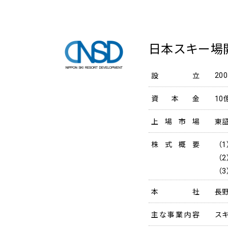
日本スキー場
20
設立
資本金
10
上場市場
東証
株式概要
（1
（2
（3
本社
長野
主な事業内容
ス