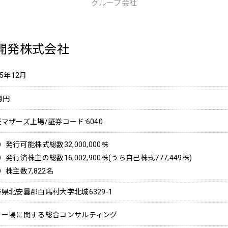
グループ会社
開発株式会社
05年12月
億円
マザーズ上場/証券コード:6040
）発行可能株式総数32,000,000株
）発行済株主の総数16,002,900株(うち自己株式777,449株)
）株主数7,822名
県北安曇郡白馬村大字北城6329-1
キー場に関する総合コンサルティング