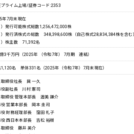
プライム上場/証券コード:2353
25年7月末現在
）発行可能株式総数1,256,472,000株
）発行済株式の総数 348,398,600株（自己株式28,834,384株を含む
）株主数 71,392名
8億3千万円（2025年 （令和7年） 7月期 連結）
1,120名 単体331名（2025年（令和7年）7月末現在）
表取締役社長 巽 一久
締役副社長 川村 憲司
務取締役 管理本部長 渥美 謙介
役 営業本部長 岡本 圭司
役 財務経理部長 窪田 礼子
役 西日本本部長 吉松 裕樹
外取締役 藤井 英介