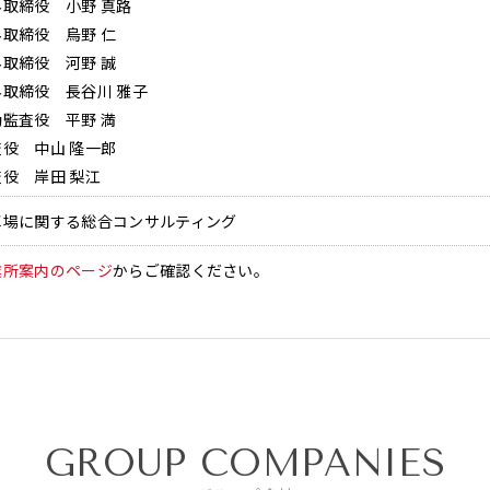
外取締役 小野 真路
外取締役 烏野 仁
外取締役 河野 誠
外取締役 長谷川 雅子
勤監査役 平野 満
査役 中山 隆一郎
査役 岸田 梨江
車場に関する総合コンサルティング
業所案内のページ
からご確認ください。
GROUP COMPANIES