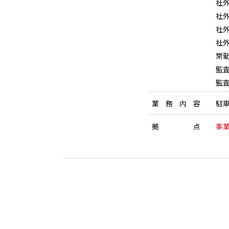
社
社
社
社
常
監
監
業務内容
駐
拠点
事