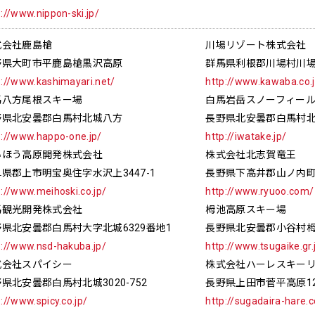
p://www.nippon-ski.jp/
式会社鹿島槍
川場リゾート株式会社
野県大町市平鹿島槍黒沢高原
群馬県利根郡川場村川
p://www.kashimayari.net/
http://www.kawaba.co.
馬八方尾根スキー場
白馬岩岳スノーフィー
野県北安曇郡白馬村北城八方
長野県北安曇郡白馬村
p://www.happo-one.jp/
http://iwatake.jp/
いほう高原開発株式会社
株式会社北志賀竜王
県郡上市明宝奥住字水沢上3447-1
長野県下高井郡山ノ内
p://www.meihoski.co.jp/
http://www.ryuoo.com/
馬観光開発株式会社
栂池高原スキー場
県北安曇郡白馬村大字北城6329番地1
長野県北安曇郡小谷村
p://www.nsd-hakuba.jp/
http://www.tsugaike.gr.
式会社スパイシー
株式会社ハーレスキー
県北安曇郡白馬村北城3020-752
長野県上田市菅平高原12
p://www.spicy.co.jp/
http://sugadaira-hare.