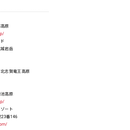
場高原
jp/
ルド
北城岩岳
町北志賀竜王高原
栂池高原
jp/
リゾート
23番146
com/