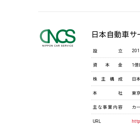
日本自動車サ
20
設立
資本金
1億
株主構成
日本
本社
東
主な事業内容
カ
URL
htt