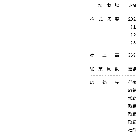
上場市場
東証
株式概要
20
（１
（２
（３
売上高
36
従業員数
連結
取締役
代
取
常
取締
取締
取締
社