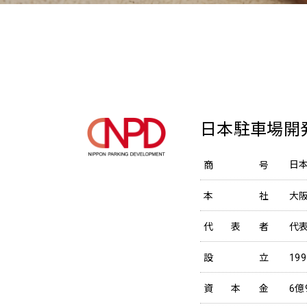
日本駐車場開
日
商号
本社
大阪
代表者
代
設立
19
資本金
6億