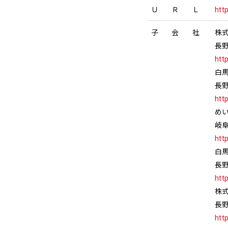
ＵＲＬ
htt
子会社
株
長
htt
白
長
htt
め
岐阜
htt
白
長野
htt
株
長野
htt