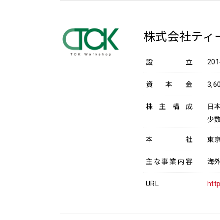
株式会社ティ
20
設立
資本金
3,
株主構成
日本
少数
本社
東
主な事業内容
海
URL
htt