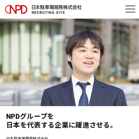
t
o
g
g
l
e
n
a
v
i
g
a
t
i
o
NPDグループを
n
日本を代表する企業に躍進させる。
日本駐車場開発株式会社