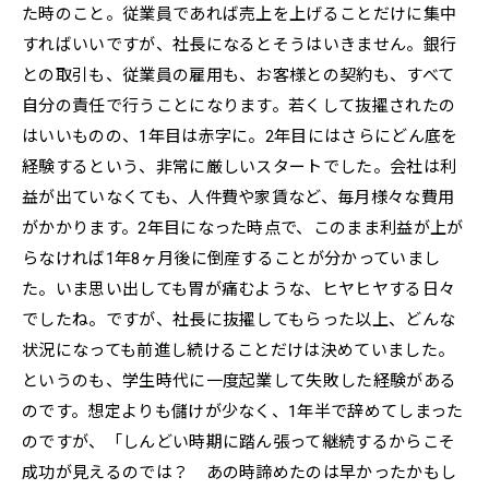
た時のこと。従業員であれば売上を上げることだけに集中
すればいいですが、社長になるとそうはいきません。銀行
との取引も、従業員の雇用も、お客様との契約も、すべて
自分の責任で行うことになります。若くして抜擢されたの
はいいものの、1年目は赤字に。2年目にはさらにどん底を
経験するという、非常に厳しいスタートでした。会社は利
益が出ていなくても、人件費や家賃など、毎月様々な費用
がかかります。2年目になった時点で、このまま利益が上が
らなければ1年8ヶ月後に倒産することが分かっていまし
た。いま思い出しても胃が痛むような、ヒヤヒヤする日々
でしたね。ですが、社長に抜擢してもらった以上、どんな
状況になっても前進し続けることだけは決めていました。
というのも、学生時代に一度起業して失敗した経験がある
のです。想定よりも儲けが少なく、1年半で辞めてしまった
のですが、「しんどい時期に踏ん張って継続するからこそ
成功が見えるのでは？ あの時諦めたのは早かったかもし