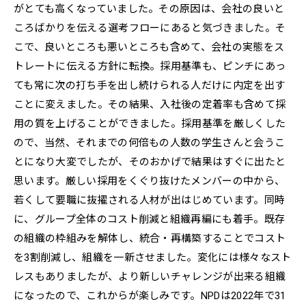
がとても高くなっていました。その原因は、会社の良いと
ころばかりを伝える選考フローにあると気づきました。そ
こで、良いところも悪いところも含めて、会社の実態をス
トレートに伝える方針に転換。採用基準も、ピンチにあっ
ても常に次の打ち手を出し続けられる人だけに内定を出す
ことに変えました。その結果、入社後の定着率も含めて採
用の質を上げることができました。採用基準を厳しくした
ので、当然、それまでの何倍もの人数の学生さんと会うこ
とになり大変でしたが、そのおかげで結果はすぐに出たと
思います。厳しい採用をくぐり抜けたメンバーの中から、
若くして要職に抜擢される人材が出はじめています。同時
に、グループ全体のコスト削減と組織再編にも着手。既存
の組織の枠組みを解体し、統合・再構築することでコスト
を3割削減し、組織を一新させました。変化には様々なスト
レスもありましたが、より新しいチャレンジが出来る組織
になったので、これからが楽しみです。NPDは2022年で31