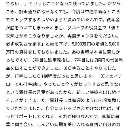
れない……」というしこりとなって残っていました。だから
こそ、計画通りにならなくても、今度は中途半端なところ
でストップするのはやめようと決めていたんです。資本金
が底をついてしまったときも、グループの役員会で「僕の
未熟さからこうなりましたが、再度チャンスをください。
必ず成功させます」と頭を下げ、5,000万円の増資と5,000
万円の貸付をしてもらいました。あの当時は本当に苦しか
ったですが、3年目に黒字転換し、7年目には7億円の営業利
益を出すことができました。あらゆることをやりました
が、打率にしたら1割程度だったと思います。「天才のイチ
ローでも打率3割。やったこと全てがヒットすると思うな」
という巽社長の言葉があったから、新しい施策を出し続け
ることができました。巽社長には毎週のように叱咤激励し
ていただきました。自分にストップさえかけなければ、ず
っとサポートしてくれる。それがNPDなんです。真摯に事
業に向き合い、しんどい時期を受け入れる覚悟と自分の力