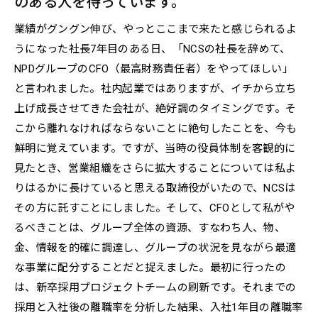
のある人を待っています。
業績がグングン伸び、やっとここまで来たと感じられるよ
うになった社長7年目のある日、「NCSの社長を辞めて、
NPDグループのCFO（最高財務責任者）をやってほしい」
と言われました。社内起業ではありますが、イチから立ち
上げ成長させてきた会社が、絶好調のタイミングです。そ
こから離れなければならないことに絶句したことを、今も
鮮明に覚えています。ですが、当時の役員体制を客観的に
見たとき、営業組織をさらに拡大することについては私よ
りはるかに長けていると思える取締役がいたので、NCSは
その方に託すことにしました。そして、CFOとして私がや
るべきことは、グループ全体の資源、すなわち人、物、
金、情報を的確に調達し、グループの状況を見ながら最適
な事業に配分することだと捉えました。最初に行ったの
は、新卒採用プロジェクトチームの刷新です。それまでの
採用と入社後の離職率を分析した結果、入社1年目の離職率